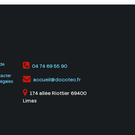
de
04 74 69 55 90
acter
accueil@docotec.fr
légales
174 allée Riottier
69400
Limas